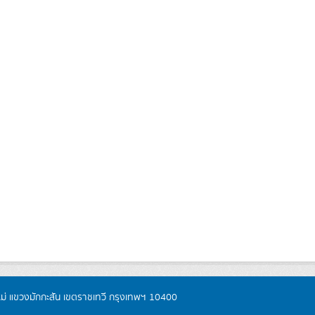
หม่ แขวงมักกะสัน เขตราชเทวี กรุงเทพฯ 10400