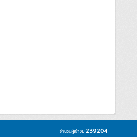
239204
จำนวนผู้เข้าชม