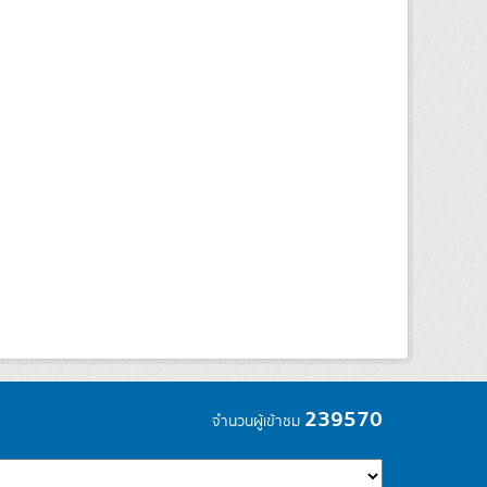
239570
จำนวนผู้เข้าชม