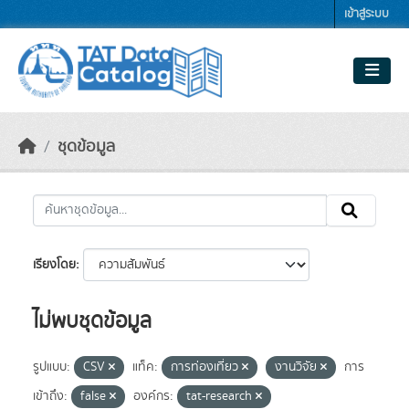
Skip to main content
เข้าสู่ระบบ
ชุดข้อมูล
เรียงโดย
ไม่พบชุดข้อมูล
รูปแบบ:
CSV
แท็ค:
การท่องเที่ยว
งานวิจัย
การ
เข้าถึง:
false
องค์กร:
tat-research