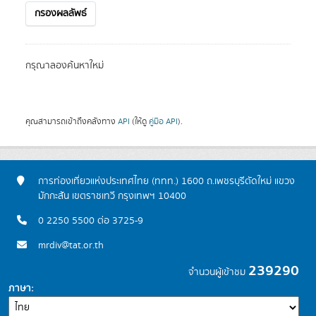
กรองผลลัพธ์
กรุณาลองค้นหาใหม่
คุณสามารถเข้าถึงคลังทาง
API
(ให้ดู
คู่มือ API
).
การท่องเที่ยวแห่งประเทศไทย (ททท.) 1600 ถ.เพชรบุรีตัดใหม่ แขวง
มักกะสัน เขตราชเทวี กรุงเทพฯ 10400
0 2250 5500 ต่อ 3725-9
mrdiv@tat.or.th
239290
จำนวนผู้เข้าชม
ภาษา