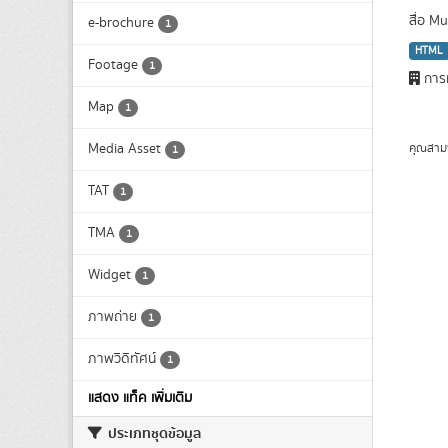
สื่อ M
e-brochure
1
HTML
Footage
1
การท
Map
1
Media Asset
คุณสาม
1
TAT
1
TMA
1
Widget
1
ภาพถ่าย
1
ภาพวิดิทัศน์
1
แสดง แท็ค เพิ่มเติม
ประเภทชุดข้อมูล