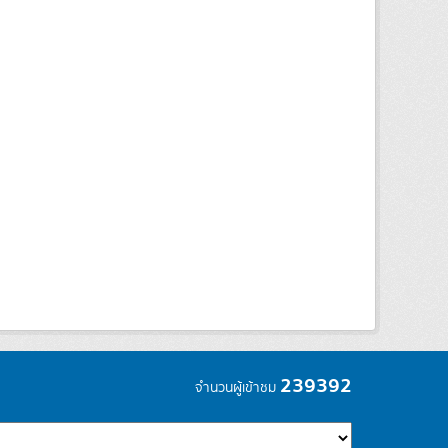
239392
จำนวนผู้เข้าชม