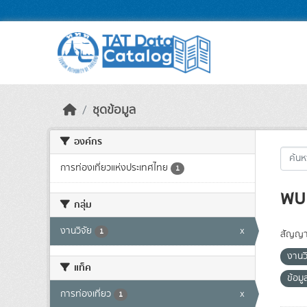
Skip to main content
ชุดข้อมูล
องค์กร
การท่องเที่ยวแห่งประเทศไทย
1
พบ 
กลุ่ม
งานวิจัย
x
1
สัญญา
งานว
แท็ค
ข้อมู
การท่องเที่ยว
x
1