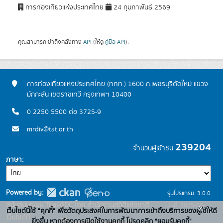
การท่องเที่ยวแห่งประเทศไทย
24 กุมภาพันธ์ 2569
คุณสามารถเข้าถึงคลังทาง
API
(ให้ดู
คู่มือ API
).
การท่องเที่ยวแห่งประเทศไทย (ททท.) 1600 ถ.เพชรบุรีตัดใหม่ แขวง
มักกะสัน เขตราชเทวี กรุงเทพฯ 10400
0 2250 5500 ต่อ 3725-9
mrdiv@tat.or.th
239204
จำนวนผู้เข้าชม
ภาษา
Powered by:
รุ่นโปรแกรม: 3.0.0
สนับสนุนระบบ Thai-GDC โดย สำนักงานสถิติแห่งชาติ
วันที่: 2025-06-
x
เว็บไซต์นี้ใช้ "คุกกี้" เพื่อวัตถุประสงค์ในการพัฒนาการเข้าถึงบริการของผู้ใช้ให้ดี
เว็บไซต์ที่
10
ยิ่งขึ้น หากต้องการเปิดใช้งานคุกกี้ โปรดคลิก "ยอมรับคุกกี้"
ระบบบัญชีข้อมูลภาครัฐ