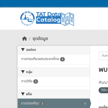
Skip to main content
ชุดข้อมูล
องค์กร
การท่องเที่ยวแห่งประเทศไทย
1
พบ 
กลุ่ม
งานวิจัย
1
สัญญา
วิจัย
แท็ค
การท่องเที่ยว
x
1
ชุดข้