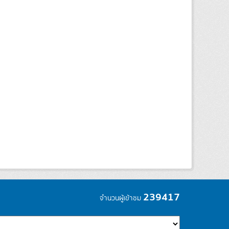
239417
จำนวนผู้เข้าชม