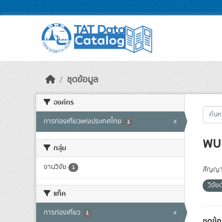
Skip to main content
ชุดข้อมูล
องค์กร
การท่องเที่ยวแห่งประเทศไทย
x
1
พบ 
กลุ่ม
งานวิจัย
1
สัญญา
วิจัย
แท็ค
การท่องเที่ยว
x
1
ชุดข้