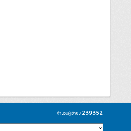
239352
จำนวนผู้เข้าชม