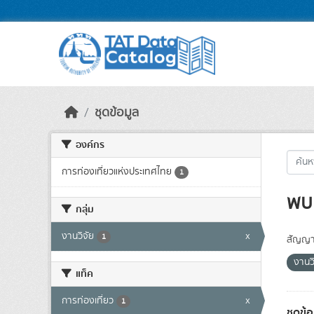
Skip to main content
ชุดข้อมูล
องค์กร
การท่องเที่ยวแห่งประเทศไทย
1
พบ 
กลุ่ม
งานวิจัย
x
1
สัญญา
งานว
แท็ค
การท่องเที่ยว
x
1
ชุดข้