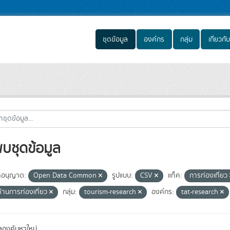
ชุดข้อมูล
องค์กร
กลุ่ม
เกี่ยวกับ
พบชุดข้อมูล
อนุญาต:
Open Data Common
รูปแบบ:
CSV
แท็ค:
การท่องเที่ยว
ด้านการท่องเที่ยว
กลุ่ม:
tourism-research
องค์กร:
tat-research
องค้นหาใหม่