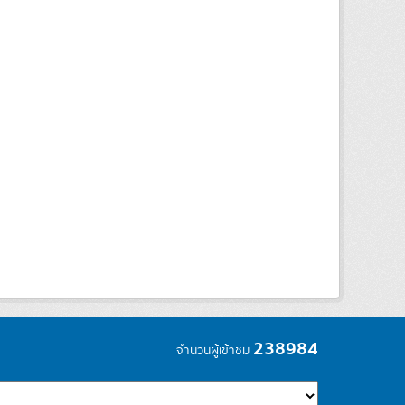
238984
จำนวนผู้เข้าชม