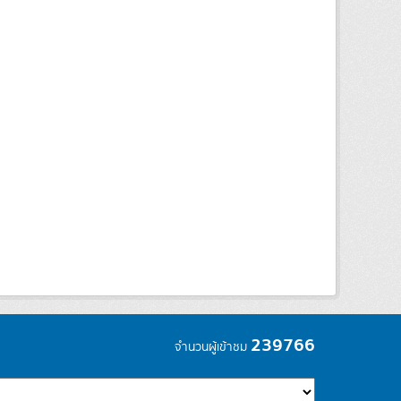
239766
จำนวนผู้เข้าชม