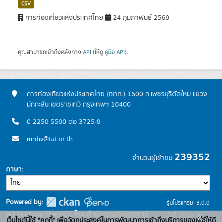
CSV
การท่องเที่ยวแห่งประเทศไทย
24 กุมภาพันธ์ 2569
คุณสามารถเข้าถึงคลังทาง
API
(ให้ดู
คู่มือ API
).
การท่องเที่ยวแห่งประเทศไทย (ททท.) 1600 ถ.เพชรบุรีตัดใหม่ แขวง
มักกะสัน เขตราชเทวี กรุงเทพฯ 10400
0 2250 5500 ต่อ 3725-9
mrdiv@tat.or.th
239352
จำนวนผู้เข้าชม
ภาษา
Powered by:
รุ่นโปรแกรม: 3.0.0
สนับสนุนระบบ Thai-GDC โดย สำนักงานสถิติแห่งชาติ
วันที่: 2025-06-
x
เว็บไซต์นี้ใช้ "คุกกี้" เพื่อวัตถุประสงค์ในการพัฒนาการเข้าถึงบริการของผู้ใช้ให้ดี