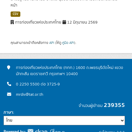
หน้า
CSV
การท่องเที่ยวแห่งประเทศไทย
12 มิถุนายน 2569
คุณสามารถเข้าถึงคลังทาง
API
(ให้ดู
คู่มือ API
).
การท่องเที่ยวแห่งประเทศไทย (ททท.) 1600 ถ.เพชรบุรีตัดใหม่ แขวง
มักกะสัน เขตราชเทวี กรุงเทพฯ 10400
0 2250 5500 ต่อ 3725-9
mrdiv@tat.or.th
239355
จำนวนผู้เข้าชม
ภาษา
Powered by: