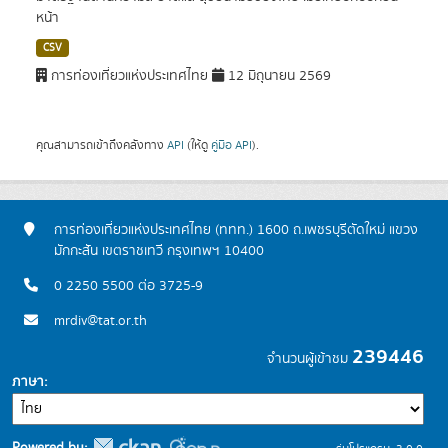
หน้า
CSV
การท่องเที่ยวแห่งประเทศไทย
12 มิถุนายน 2569
คุณสามารถเข้าถึงคลังทาง
API
(ให้ดู
คู่มือ API
).
การท่องเที่ยวแห่งประเทศไทย (ททท.) 1600 ถ.เพชรบุรีตัดใหม่ แขวง
มักกะสัน เขตราชเทวี กรุงเทพฯ 10400
0 2250 5500 ต่อ 3725-9
mrdiv@tat.or.th
239446
จำนวนผู้เข้าชม
ภาษา
Powered by: