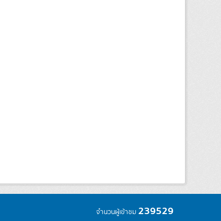
239529
จำนวนผู้เข้าชม