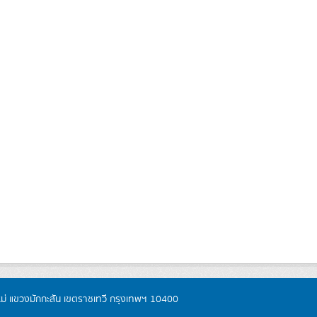
หม่ แขวงมักกะสัน เขตราชเทวี กรุงเทพฯ 10400