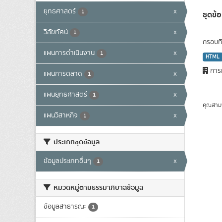
ยุทธศาสตร์
x
1
ชุดข
วิสัยทัศน์
x
1
กรอบทิ
แผนการดำเนินงาน
x
1
HTML
การท
แผนการตลาด
x
1
แผนยุทธศาสตร์
x
1
คุณสาม
แผนวิสาหกิจ
x
1
ประเภทชุดข้อมูล
ข้อมูลประเภทอื่นๆ
x
1
หมวดหมู่ตามธรรมาภิบาลข้อมูล
ข้อมูลสาธารณะ
1