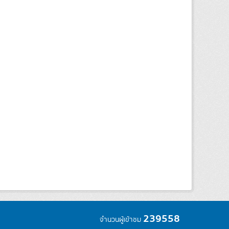
239558
จำนวนผู้เข้าชม