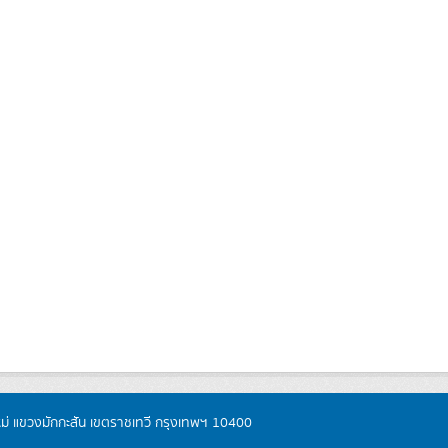
หม่ แขวงมักกะสัน เขตราชเทวี กรุงเทพฯ 10400