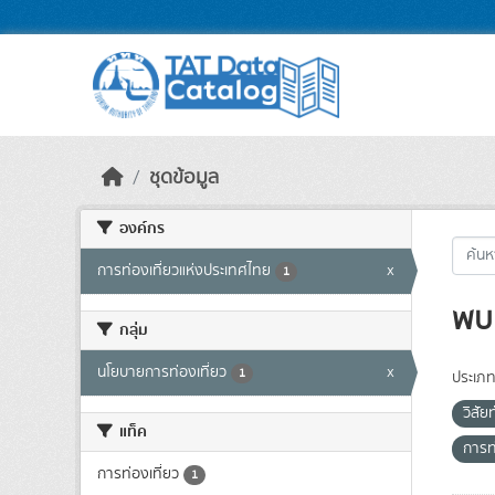
Skip to main content
ชุดข้อมูล
องค์กร
การท่องเที่ยวแห่งประเทศไทย
x
1
พบ 
กลุ่ม
นโยบายการท่องเที่ยว
x
1
ประเภท
วิสัย
แท็ค
การท
การท่องเที่ยว
1