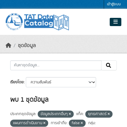
Skip to main content
เข้าสู่ระบบ
ชุดข้อมูล
เรียงโดย
พบ 1 ชุดข้อมูล
ประเภทชุดข้อมูล:
ข้อมูลประเภทอื่นๆ
แท็ค:
ยุทธศาสตร์
แผนการดำเนินงาน
การเข้าถึง:
false
กลุ่ม: