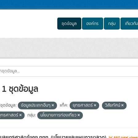
ชุดข้อมูล
องค์กร
กลุ่ม
เกี่ยวกับ
1 ชุดข้อมูล
ชุดข้อมูล:
ข้อมูลประเภทอื่นๆ
แท็ค:
ยุทธศาสตร์
วิสัยทัศน์
ุทธศาสตร์
กลุ่ม:
นโยบายการท่องเที่ยว
้อมูลยุทธศาสตร์ของ ททท. (นโยบายและแผนการตลาด)
660 total view