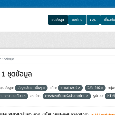
ชุดข้อมูล
องค์กร
กลุ่ม
เกี่ยวกับ
1 ชุดข้อมูล
ชุดข้อมูล:
ข้อมูลประเภทอื่นๆ
แท็ค:
ยุทธศาสตร์
วิสัยทัศน์
กลุ่ม:
ายการท่องเที่ยว
องค์กร:
การท่องเที่ยวแห่งประเทศไทย
รูปแบบ:
HTM
้อมูลยุทธศาสตร์ของ ททท. (นโยบายและแผนการตลาด)
661 total view