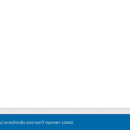
หม่ แขวงมักกะสัน เขตราชเทวี กรุงเทพฯ 10400