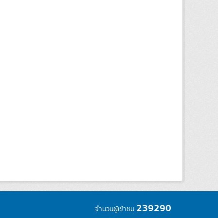
239290
จำนวนผู้เข้าชม