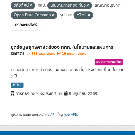
วิสัยทัศน์
กลุ่ม:
นโยบายการท่องเที่ยว
สัญญาอนุญาต:
Open Data Common
รูปแบบ:
HTML
กรองผลลัพธ์
ชุดข้อมูลยุทธศาสตร์ของ ททท. (นโยบายและแผนการ
ตลาด)
665 total views
19 recent views
นโยบายการท่องเที่ยว
กรอบทิศทางการดำเนินงานของการท่องเที่ยวแห่งประเทศไทย ในระยะ
5 ปี
HTML
การท่องเที่ยวแห่งประเทศไทย
8 มิถุนายน 2569
คุณสามารถเข้าถึงคลังทาง
API
(ให้ดู
คู่มือ API
).