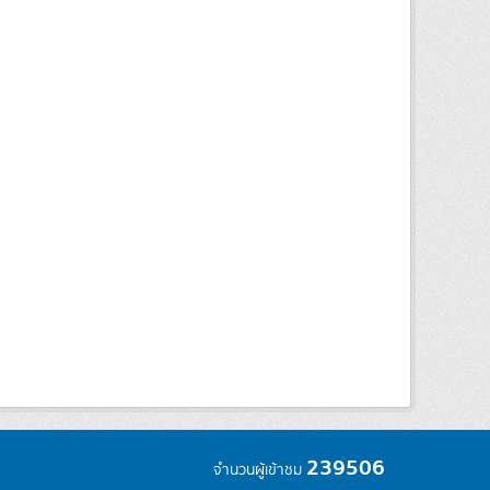
239506
จำนวนผู้เข้าชม