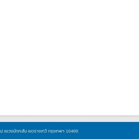
หม่ แขวงมักกะสัน เขตราชเทวี กรุงเทพฯ 10400