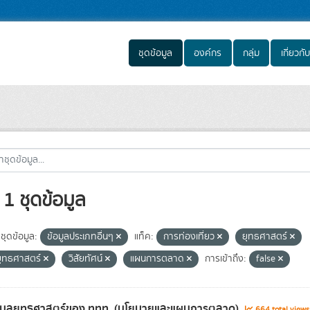
ชุดข้อมูล
องค์กร
กลุ่ม
เกี่ยวกับ
1 ชุดข้อมูล
ชุดข้อมูล:
ข้อมูลประเภทอื่นๆ
แท็ค:
การท่องเที่ยว
ยุทธศาสตร์
ุทธศาสตร์
วิสัยทัศน์
แผนการตลาด
การเข้าถึง:
false
้อมูลยุทธศาสตร์ของ ททท. (นโยบายและแผนการตลาด)
664 total view