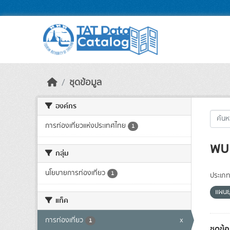
Skip to main content
ชุดข้อมูล
องค์กร
การท่องเที่ยวแห่งประเทศไทย
1
พบ 
กลุ่ม
นโยบายการท่องเที่ยว
1
ประเภท
แผนย
แท็ค
การท่องเที่ยว
x
1
ชุดข