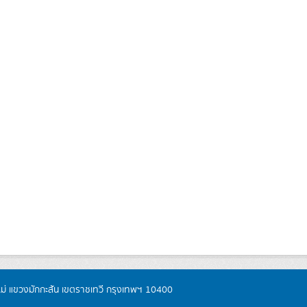
หม่ แขวงมักกะสัน เขตราชเทวี กรุงเทพฯ 10400