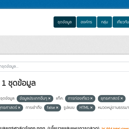
ชุดข้อมูล
องค์กร
กลุ่ม
เกี่ยวกับ
1 ชุดข้อมูล
ชุดข้อมูล:
ข้อมูลประเภทอื่นๆ
แท็ค:
การท่องเที่ยว
ยุทธศาสตร์
ุทธศาสตร์
การเข้าถึง:
false
รูปแบบ:
HTML
หมวดหมู่ตามธรรมาภ
้อมูลยุทธศาสตร์ของ ททท. (นโยบายและแผนการตลาด)
664 total view