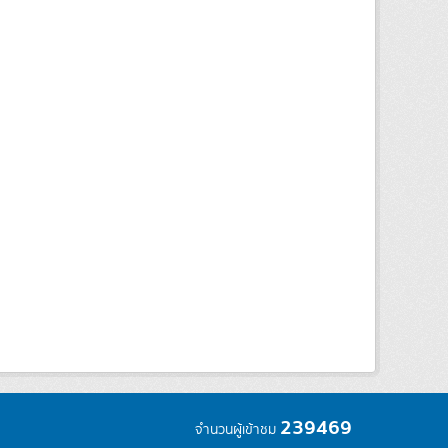
239469
จำนวนผู้เข้าชม