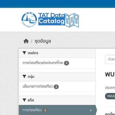
Skip to main content
ชุดข้อมูล
องค์กร
การท่องเที่ยวแห่งประเทศไทย
1
พบ 
กลุ่ม
นโยบายการท่องเที่ยว
1
ประเภท
แผนย
แท็ค
การท่องเที่ยว
x
1
ชุดข