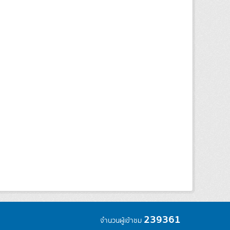
239361
จำนวนผู้เข้าชม