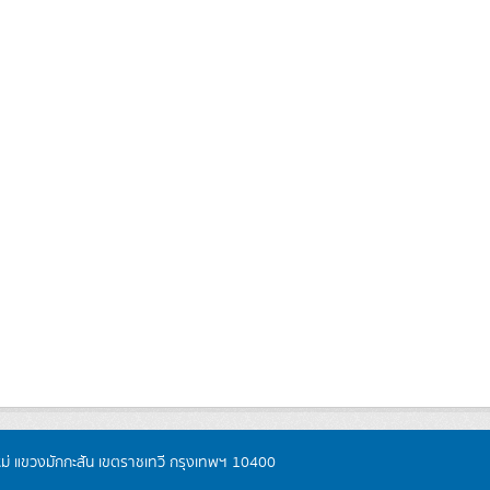
หม่ แขวงมักกะสัน เขตราชเทวี กรุงเทพฯ 10400