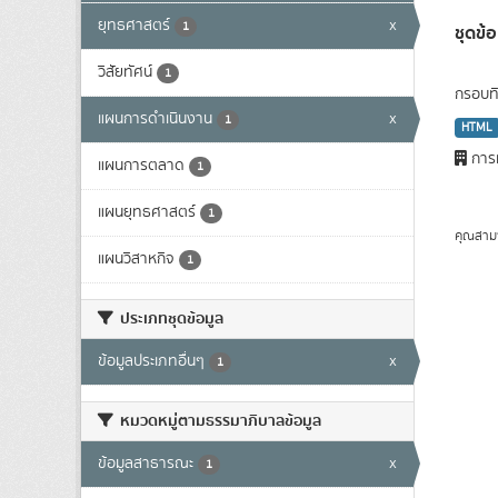
ยุทธศาสตร์
x
1
ชุดข
วิสัยทัศน์
1
กรอบทิ
แผนการดำเนินงาน
x
1
HTML
การท
แผนการตลาด
1
แผนยุทธศาสตร์
1
คุณสาม
แผนวิสาหกิจ
1
ประเภทชุดข้อมูล
ข้อมูลประเภทอื่นๆ
x
1
หมวดหมู่ตามธรรมาภิบาลข้อมูล
ข้อมูลสาธารณะ
x
1