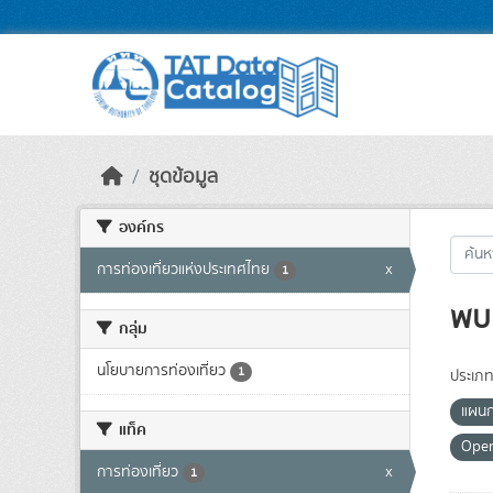
Skip to main content
ชุดข้อมูล
องค์กร
การท่องเที่ยวแห่งประเทศไทย
x
1
พบ 
กลุ่ม
นโยบายการท่องเที่ยว
1
ประเภท
แผนก
แท็ค
Ope
การท่องเที่ยว
x
1