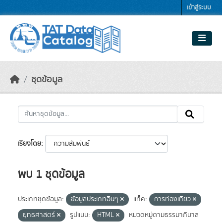
Skip to main content
เข้าสู่ระบบ
ชุดข้อมูล
เรียงโดย
พบ 1 ชุดข้อมูล
ประเภทชุดข้อมูล:
ข้อมูลประเภทอื่นๆ
แท็ค:
การท่องเที่ยว
ยุทธศาสตร์
รูปแบบ:
HTML
หมวดหมู่ตามธรรมาภิบาล