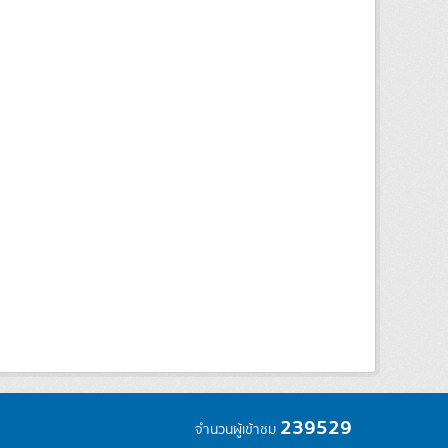
239529
จำนวนผู้เข้าชม