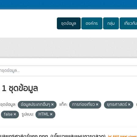
ชุดข้อมูล
องค์กร
กลุ่ม
เกี่ยวกับ
1 ชุดข้อมูล
ชุดข้อมูล:
ข้อมูลประเภทอื่นๆ
แท็ค:
การท่องเที่ยว
ยุทธศาสตร์
false
รูปแบบ:
HTML
้อมูลยุทธศาสตร์ของ ททท. (นโยบายและแผนการตลาด)
665 total view