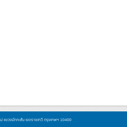
หม่ แขวงมักกะสัน เขตราชเทวี กรุงเทพฯ 10400