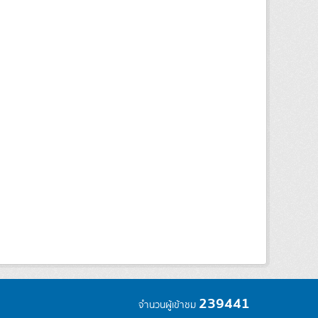
239441
จำนวนผู้เข้าชม