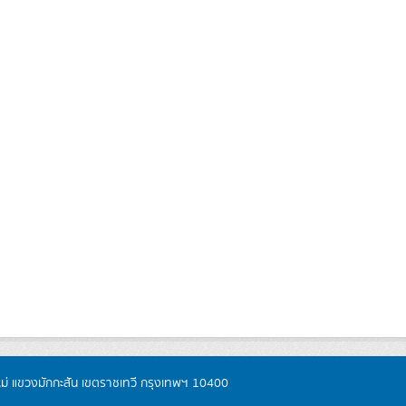
หม่ แขวงมักกะสัน เขตราชเทวี กรุงเทพฯ 10400