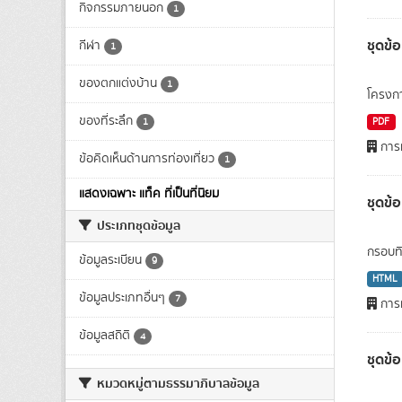
กิจกรรมภายนอก
1
ชุดข้
กีฬา
1
ของตกแต่งบ้าน
1
โครงกา
ของที่ระลึก
1
PDF
การท
ข้อคิดเห็นด้านการท่องเที่ยว
1
แสดงเฉพาะ แท็ค ที่เป็นที่นิยม
ชุดข
ประเภทชุดข้อมูล
กรอบทิ
ข้อมูลระเบียน
9
HTML
ข้อมูลประเภทอื่นๆ
7
การท
ข้อมูลสถิติ
4
ชุดข้
หมวดหมู่ตามธรรมาภิบาลข้อมูล